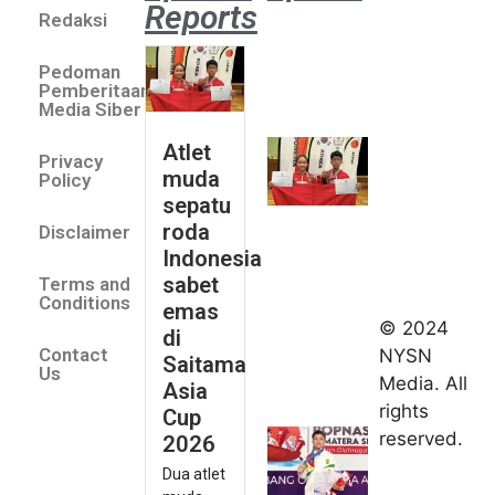
Reports
Redaksi
Atlet
muda
Pedoman
sepatu
Pemberitaan
roda
Media Siber
Indonesia
Atlet
Privacy
sabet
muda
Policy
emas di
sepatu
Saitama
roda
Disclaimer
Asia Cup
Indonesia
2026
sabet
Terms and
August 9,
Conditions
emas
2026
© 2024
di
Indonesia
Contact
NYSN
Saitama
kirim tiga
Us
Media. All
Asia
lifter
rights
Cup
muda ke
reserved.
2026
Kejuaraan
Dua atlet
Asia