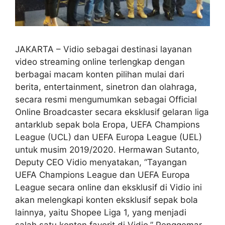
JAKARTA – Vidio sebagai destinasi layanan
video streaming online terlengkap dengan
berbagai macam konten pilihan mulai dari
berita, entertainment, sinetron dan olahraga,
secara resmi mengumumkan sebagai Official
Online Broadcaster secara eksklusif gelaran liga
antarklub sepak bola Eropa, UEFA Champions
League (UCL) dan UEFA Europa League (UEL)
untuk musim 2019/2020. Hermawan Sutanto,
Deputy CEO Vidio menyatakan, “Tayangan
UEFA Champions League dan UEFA Europa
League secara online dan eksklusif di Vidio ini
akan melengkapi konten eksklusif sepak bola
lainnya, yaitu Shopee Liga 1, yang menjadi