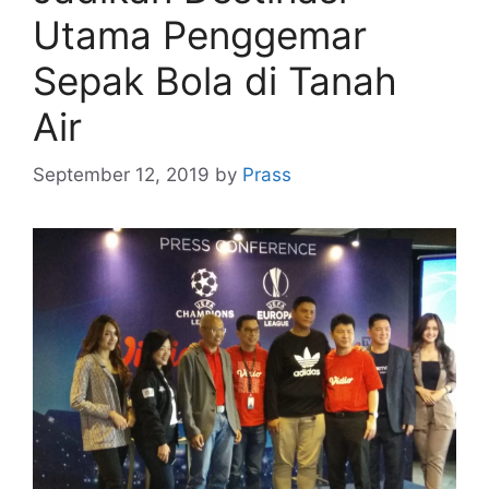
Utama Penggemar
Sepak Bola di Tanah
Air
September 12, 2019
by
Prass