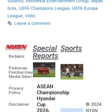
Sutanto
,
Indonesia Entertainment Group
,
sepak
bola
,
UEFA Champions League
,
UEFA Europa
League
,
Vidio
Leave a comment
Special
Sports
Reports
Redaksi
Aston
Villa 3 -1
Pedoman
Indonesia
Pemberitaan
All Stars
Media Siber
August 2,
ASEAN
2026
Privacy
Championship
Jateng
Policy
Hyundai
juara
Cup
© 2024
Disclaimer
umum
2026.
NYSN
Kejurnas