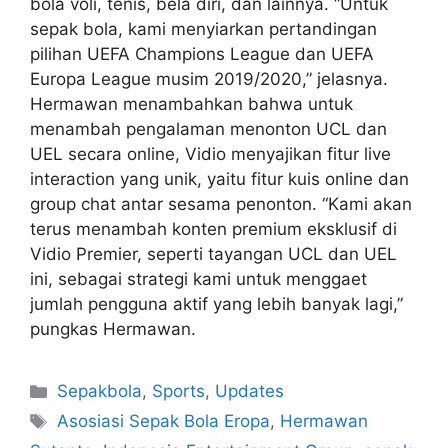
bola voli, tenis, bela diri, dan lainnya. “Untuk
sepak bola, kami menyiarkan pertandingan
pilihan UEFA Champions League dan UEFA
Europa League musim 2019/2020,” jelasnya.
Hermawan menambahkan bahwa untuk
menambah pengalaman menonton UCL dan
UEL secara online, Vidio menyajikan fitur live
interaction yang unik, yaitu fitur kuis online dan
group chat antar sesama penonton. “Kami akan
terus menambah konten premium eksklusif di
Vidio Premier, seperti tayangan UCL dan UEL
ini, sebagai strategi kami untuk menggaet
jumlah pengguna aktif yang lebih banyak lagi,”
pungkas Hermawan.
Sepakbola
,
Sports
,
Updates
Asosiasi Sepak Bola Eropa
,
Hermawan