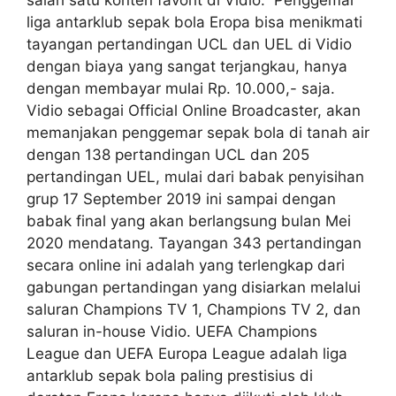
salah satu konten favorit di Vidio.” Penggemar
liga antarklub sepak bola Eropa bisa menikmati
tayangan pertandingan UCL dan UEL di Vidio
dengan biaya yang sangat terjangkau, hanya
dengan membayar mulai Rp. 10.000,- saja.
Vidio sebagai Official Online Broadcaster, akan
memanjakan penggemar sepak bola di tanah air
dengan 138 pertandingan UCL dan 205
pertandingan UEL, mulai dari babak penyisihan
grup 17 September 2019 ini sampai dengan
babak final yang akan berlangsung bulan Mei
2020 mendatang. Tayangan 343 pertandingan
secara online ini adalah yang terlengkap dari
gabungan pertandingan yang disiarkan melalui
saluran Champions TV 1, Champions TV 2, dan
saluran in-house Vidio. UEFA Champions
League dan UEFA Europa League adalah liga
antarklub sepak bola paling prestisius di