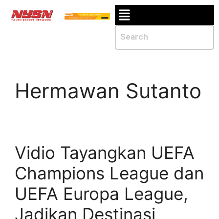
Hermawan Sutanto
Vidio Tayangkan UEFA
Champions League dan
UEFA Europa League,
Jadikan Destinasi