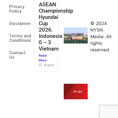
ASEAN
2026
Privacy
Championship
Jateng
Policy
Hyundai
juara
Cup
© 2024
Disclaimer
umum
2026.
NYSN
Kejurnas
Indonesia
Terms and
Media. All
Panahan
Conditions
0 – 3
rights
Junior di
Vietnam
reserved.
Kudus
Contact
Read
August 1,
Us
More
2026
August 4, 2026
FIBA U18
Asia Cup
2026
tetapkan
jadwal da
pembagia
grup
August 1,
2026