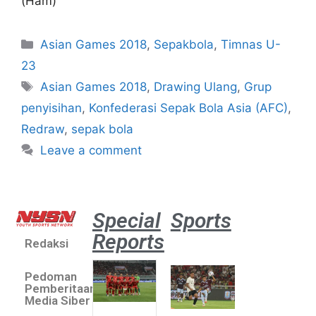
(Ham)
Asian Games 2018
,
Sepakbola
,
Timnas U-
23
Asian Games 2018
,
Drawing Ulang
,
Grup
penyisihan
,
Konfederasi Sepak Bola Asia (AFC)
,
Redraw
,
sepak bola
Leave a comment
Special
Sports
Reports
Redaksi
Aston
Villa 3 -1
Pedoman
Indonesia
Pemberitaan
All Stars
Media Siber
August 2,