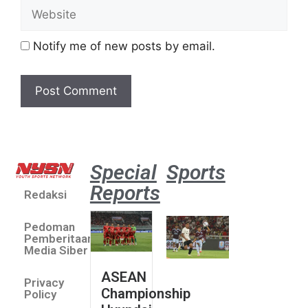
Notify me of new posts by email.
Special
Sports
Reports
Redaksi
Aston
Villa 3 -1
Pedoman
Indonesia
Pemberitaan
All Stars
Media Siber
August 2,
ASEAN
2026
Privacy
Championship
Jateng
Policy