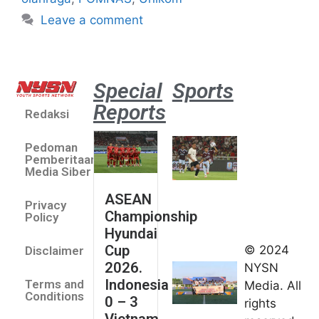
Leave a comment
Special
Sports
Reports
Redaksi
Aston
Villa 3 -1
Pedoman
Indonesia
Pemberitaan
All Stars
Media Siber
August 2,
ASEAN
2026
Privacy
Championship
Jateng
Policy
Hyundai
juara
Cup
© 2024
Disclaimer
umum
2026.
NYSN
Kejurnas
Indonesia
Terms and
Media. All
Panahan
Conditions
0 – 3
rights
Junior di
Vietnam