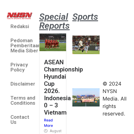
Special
Sports
Reports
Redaksi
Aston
Villa 3 -1
Pedoman
Indonesia
Pemberitaan
All Stars
Media Siber
August 2,
ASEAN
2026
Privacy
Championship
Jateng
Policy
Hyundai
juara
Cup
© 2024
Disclaimer
umum
2026.
NYSN
Kejurnas
Indonesia
Terms and
Media. All
Panahan
Conditions
0 – 3
rights
Junior di
Vietnam
reserved.
Kudus
Contact
Read
August 1,
Us
More
2026
August 4, 2026
FIBA U18