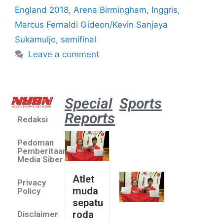
England 2018
,
Arena Birmingham
,
Inggris
,
Marcus Fernaldi Gideon/Kevin Sanjaya
Sukamuljo
,
semifinal
Leave a comment
Special
Sports
Reports
Redaksi
Atlet
muda
Pedoman
sepatu
Pemberitaan
roda
Media Siber
Indonesia
Atlet
Privacy
sabet
muda
Policy
emas di
sepatu
Saitama
roda
Disclaimer
Asia Cup