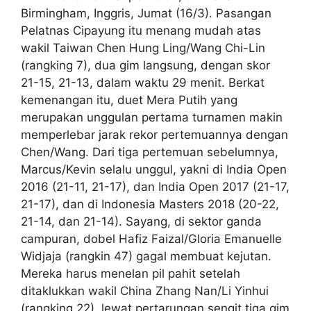
Birmingham, Inggris, Jumat (16/3). Pasangan
Pelatnas Cipayung itu menang mudah atas
wakil Taiwan Chen Hung Ling/Wang Chi-Lin
(rangking 7), dua gim langsung, dengan skor
21-15, 21-13, dalam waktu 29 menit. Berkat
kemenangan itu, duet Mera Putih yang
merupakan unggulan pertama turnamen makin
memperlebar jarak rekor pertemuannya dengan
Chen/Wang. Dari tiga pertemuan sebelumnya,
Marcus/Kevin selalu unggul, yakni di India Open
2016 (21-11, 21-17), dan India Open 2017 (21-17,
21-17), dan di Indonesia Masters 2018 (20-22,
21-14, dan 21-14). Sayang, di sektor ganda
campuran, dobel Hafiz Faizal/Gloria Emanuelle
Widjaja (rangkin 47) gagal membuat kejutan.
Mereka harus menelan pil pahit setelah
ditaklukkan wakil China Zhang Nan/Li Yinhui
(rangking 22), lewat pertarungan sengit tiga gim