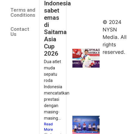
Indonesia
2026
sabet
Terms and
August 9,
Conditions
emas
2026
© 2024
di
Indonesia
Contact
NYSN
Saitama
kirim tiga
Us
Media. All
Asia
lifter
rights
Cup
muda ke
reserved.
2026
Kejuaraan
Dua atlet
Asia
muda
Junior
sepatu
2026
roda
August 9,
Indonesia
2026
mencatatkan
Hydroplus
prestasi
Sirnas A
dengan
Jakarta
masing-
masing...
2026: PB
Read
Djarum
More