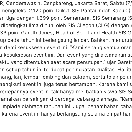
) Cenderawasih, Cengkareng, Jakarta Barat, Sabtu (7/
ngoleksi 2.120 poin. Diikuti SIS Pantai Indah Kapuk (P
an tiga dengan 1.399 poin. Sementara, SIS Semarang (
, diperingkat lima dihuni oleh SIS Cilegon (CLG) denga
36 poin. Gareth Jones, Head of Sport and Health SIS 
p pada tahun ini berlangsung lancar. Bahkan, menurutny
 demi kesuksesan event ini. “Kami senang semua orang 
kesuksesan event ini. Dan event yang dilaksanakan sel
waktu yang ditentukan saat acara penutupan,” ujar Gare
n setiap tahun ini terdapat peningkatan kualitas. Hal it
g, lari, lempar lembing dan cakram, serta tolak peluru.
k mengikuti event ini juga terus bertambah. Karena kami 
 kedepannya event ini tak hanya melibatkan siswa SIS Sc
meramaikan persaingan diberbagai cabang olahraga. “Ka
di olimpiade olahraga tahunan ini. Juga, penambahan ca
karena event ini hanya berlangsung selama empat hari,