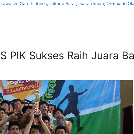
erawasih
,
Gareth Jones
,
Jakarta Barat
,
Juara Umum
,
Olimpiade Ol
IS PIK Sukses Raih Juara B