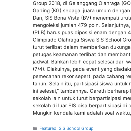
Group 2018, di Gelanggang Olahraga (GOR
Gading (KG) sebagai juara umum dengan me
Dan, SIS Bona Vista (BV) menempati urut
mengoleksi jumlah 479 poin. Selanjutnya
(PLB) harus puas diposisi enam dengan 4
Olimpiade Olahraga Siswa SIS School Grou
turut terlibat dalam memberikan dukungan
petugas keamanan terlibat dan membantu 
jadwal. Bahkan lebih cepat selesai dari 
(7/4). Diakuinya, pada event yang diadaka
pemecahan rekor seperti pada cabang renan
tahun. Selain itu, partisipasi siswa untu
ini selesai,” tambahnya. Gareth berharap
sekolah lain untuk turut berpartisipasi 
sekolah di luar SIS bisa berpartisipasi 
Mungkin kendala kami adalah soal waktu, 
Featured
,
SIS School Group