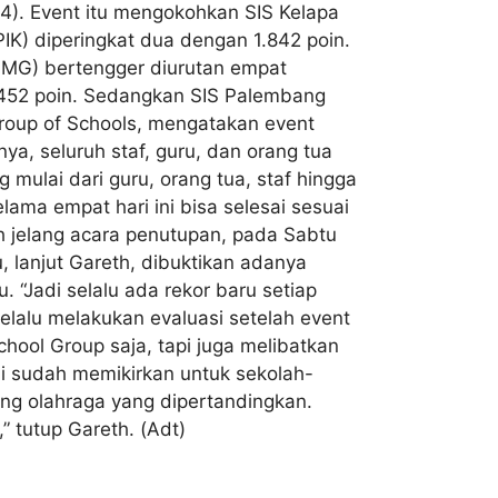
4). Event itu mengokohkan SIS Kelapa
IK) diperingkat dua dengan 1.842 poin.
SMG) bertengger diurutan empat
n 452 poin. Sedangkan SIS Palembang
Group of Schools, mengatakan event
a, seluruh staf, guru, dan orang tua
mulai dari guru, orang tua, staf hingga
ama empat hari ini bisa selesai sesuai
th jelang acara penutupan, pada Sabtu
u, lanjut Gareth, dibuktikan adanya
 “Jadi selalu ada rekor baru setiap
selalu melakukan evaluasi setelah event
hool Group saja, tapi juga melibatkan
mi sudah memikirkan untuk sekolah-
bang olahraga yang dipertandingkan.
” tutup Gareth. (Adt)