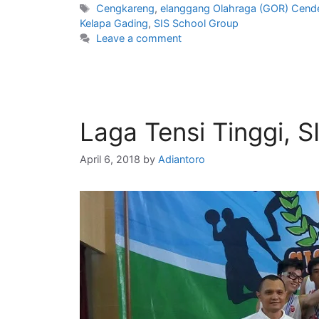
Cengkareng
,
elanggang Olahraga (GOR) Cend
Kelapa Gading
,
SIS School Group
Leave a comment
Laga Tensi Tinggi, S
April 6, 2018
by
Adiantoro