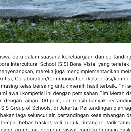
siswa baru dalam suasana kekeluargaan dan pertanding
ore Intercultural School (SIS) Bona Vista, yang terletak
enyenangkan, mereka juga mengimplementasikan melalui
r kritis), Collaboration/Communication (kolaborasi/komun
masing kelas bersaing untuk meraih hasil terbaik. “Ini 
ami awali kompetisi ini dengan pemisahan Tim Merah dan
 dengan raihan 100 poin, dan masih banyak pertandin
SIS Group of Schools, di Jakarta. Pertandingan olahraga
bakan laga seluncur air, pertandingan keseimbangan dan
empar bebas basket, voli duduk, rintangan, tarik tamb
ng, orang tua, guru dan siswa, mereka bermain baske