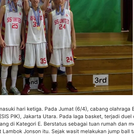
suki hari ketiga. Pada Jumat (6/4), cabang olahraga B
SIS PIK), Jakarta Utara. Pada laga basket, terjadi duel
rang di Kategori E. Berstatus sebagai tuan rumah dan
 Lambok Jonson itu. Sejak wasit melakukan jump ball 