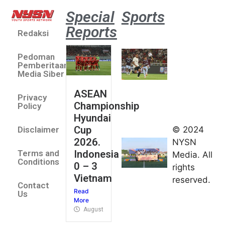
Special
Sports
Reports
Redaksi
Aston
Villa 3 -1
Pedoman
Indonesia
Pemberitaan
All Stars
Media Siber
August 2,
ASEAN
2026
Privacy
Championship
Jateng
Policy
Hyundai
juara
Cup
© 2024
Disclaimer
umum
2026.
NYSN
Kejurnas
Indonesia
Terms and
Media. All
Panahan
Conditions
0 – 3
rights
Junior di
Vietnam
reserved.
Kudus
Contact
Read
August 1,
Us
More
2026
August 4, 2026
FIBA U18
Asia Cup