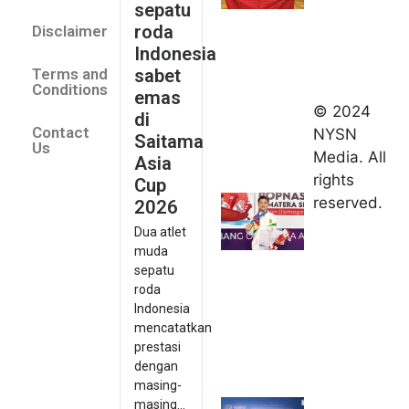
sepatu
Saitama
roda
Disclaimer
Asia Cup
Indonesia
2026
sabet
Terms and
August 9,
Conditions
emas
2026
© 2024
di
Indonesia
Contact
NYSN
Saitama
kirim tiga
Us
Media. All
Asia
lifter
rights
Cup
muda ke
reserved.
2026
Kejuaraan
Dua atlet
Asia
muda
Junior
sepatu
2026
roda
August 9,
Indonesia
2026
mencatatkan
Hydroplus
prestasi
Sirnas A
dengan
Jakarta
masing-
masing...