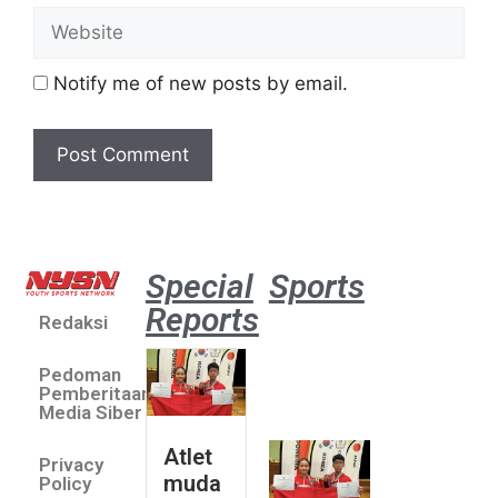
Notify me of new posts by email.
Special
Sports
Reports
Redaksi
Atlet
muda
Pedoman
sepatu
Pemberitaan
roda
Media Siber
Indonesia
Atlet
Privacy
sabet
muda
Policy
emas di