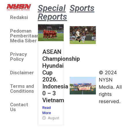
Special
Sports
Reports
Redaksi
Aston
Villa 3 -1
Pedoman
Indonesia
Pemberitaan
All Stars
Media Siber
August 2,
ASEAN
2026
Privacy
Championship
Jateng
Policy
Hyundai
juara
Cup
© 2024
Disclaimer
umum
2026.
NYSN
Kejurnas
Indonesia
Terms and
Media. All
Panahan
Conditions
0 – 3
rights
Junior di
Vietnam
reserved.
Kudus
Contact
Read
August 1,
Us
More
2026
August 4, 2026
FIBA U18
Asia Cup