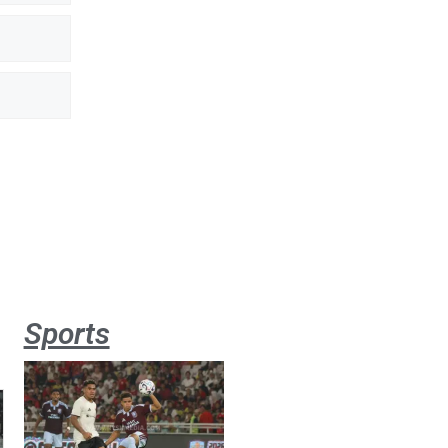
Sports
Aston
Villa 3 -1
Indonesia
All Stars