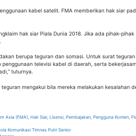
penggunaan kabel satelit. FMA memberikan hak siar pada
klaim hak siar Piala Dunia 2018. Jika ada pihak-pihak
.
kan berupa teguran dan somasi. Untuk surat teguran s
p penggunaan televisi kabel di daerah, serta bekerja
i,” tuturnya.
n teguran mengakui bila mereka melakukan kesalahan de
m Asia (FMA)
,
Hak Siar
,
Lisensi
,
Pembajakan
,
Pengguna Konten
,
Pi
 Pola Komunikasi Timnas Putri Senior