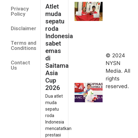
Indonesia
Atlet
Privacy
sabet
muda
Policy
emas di
sepatu
Saitama
roda
Disclaimer
Asia Cup
Indonesia
2026
sabet
Terms and
August 9,
Conditions
emas
2026
© 2024
di
Indonesia
Contact
NYSN
Saitama
kirim tiga
Us
Media. All
Asia
lifter
rights
Cup
muda ke
reserved.
2026
Kejuaraan
Dua atlet
Asia
muda
Junior
sepatu
2026
roda
August 9,
Indonesia
2026
mencatatkan
Hydroplus
prestasi