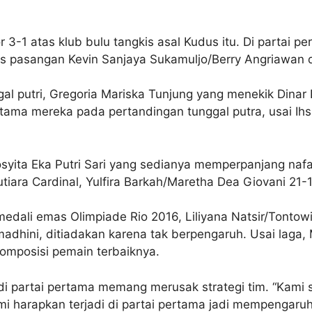
3-1 atas klub bulu tangkis asal Kudus itu. Di partai pe
s pasangan Kevin Sanjaya Sukamuljo/Berry Angriawan 
l putri, Gregoria Mariska Tunjung yang menekik Dinar 
rtama mereka pada pertandingan tunggal putra, usai I
syita Eka Putri Sari yang sedianya memperpanjang naf
utiara Cardinal, Yulfira Barkah/Maretha Dea Giovani 21-1
medali emas Olimpiade Rio 2016, Liliyana Natsir/Tont
madhini, ditiadakan karena tak berpengaruh. Usai laga,
mposisi pemain terbaiknya.
di partai pertama memang merusak strategi tim. “Kami
ami harapkan terjadi di partai pertama jadi mempengaruhi