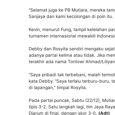
“Selamat juga ke PB Mutiara, mereka tam
Sanjaya dan kami kecolongan di poin itu.
Kevin, menurut Fung, tampil kelelahan p
turnamen internasional mewakili Indonesia
Debby dan Rosyita sendiri mengaku sejat
adanya partai kelima atau tidak. Jika m
terakhir ada nama Tontowi Ahmad/Liliyana
“Saya pribadi tak terbebani, malah ter
kata Debby. “Saya terlalu terburu-buru, t
di lapangan,” timpal Rosyita.
Pada partai puncak, Sabtu (22/12), Mutia
tipis 3-2. Satu langkah lagi, tim Jaya R
Djarum di final, dengan skor 3-0.
(Adt)