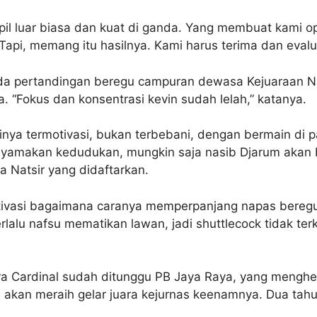
pil luar biasa dan kuat di ganda. Yang membuat kami op
 Tapi, memang itu hasilnya. Kami harus terima dan eval
ada pertandingan beregu campuran dewasa Kejuaraan Na
. “Fokus dan konsentrasi kevin sudah lelah,” katanya.
inya termotivasi, bukan terbebani, dengan bermain di 
enyamakan kedudukan, mungkin saja nasib Djarum akan b
 Natsir yang didaftarkan.
motivasi bagaimana caranya memperpanjang napas bereg
erlalu nafsu mematikan lawan, jadi shuttlecock tidak te
ra Cardinal sudah ditunggu PB Jaya Raya, yang menghen
aya akan meraih gelar juara kejurnas keenamnya. Dua tah