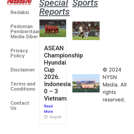
Special
Sports
Reports
Redaksi
Aston
Villa 3 -1
Pedoman
Indonesia
Pemberitaan
All Stars
Media Siber
August 2,
ASEAN
2026
Privacy
Championship
Jateng
Policy
Hyundai
juara
Cup
© 2024
Disclaimer
umum
2026.
NYSN
Kejurnas
Indonesia
Terms and
Media. All
Panahan
Conditions
0 – 3
rights
Junior di
Vietnam
reserved.
Kudus
Contact
Read
August 1,
Us
More
2026
August 4, 2026
FIBA U18
Asia Cup
2026