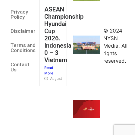
August 2,
ASEAN
2026
Privacy
Championship
Jateng
Policy
Hyundai
juara
Cup
© 2024
Disclaimer
umum
2026.
NYSN
Kejurnas
Indonesia
Terms and
Media. All
Panahan
Conditions
0 – 3
rights
Junior di
Vietnam
reserved.
Kudus
Contact
Read
August 1,
Us
More
2026
August 4, 2026
FIBA U18
Asia Cup
2026
tetapkan
jadwal da
pembagia
grup
August 1,