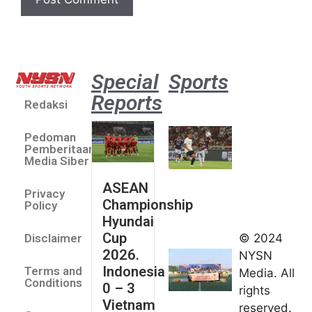
Special
Sports
Reports
Redaksi
Aston
Villa 3 -1
Pedoman
Indonesia
Pemberitaan
All Stars
Media Siber
August 2,
ASEAN
2026
Privacy
Championship
Jateng
Policy
Hyundai
juara
Cup
© 2024
Disclaimer
umum
2026.
NYSN
Kejurnas
Indonesia
Terms and
Media. All
Panahan
Conditions
0 – 3
rights
Junior di
Vietnam
reserved.
Kudus