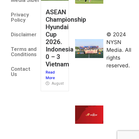
Media Siber
August 2,
ASEAN
2026
Privacy
Championship
Jateng
Policy
Hyundai
juara
Cup
© 2024
Disclaimer
umum
2026.
NYSN
Kejurnas
Indonesia
Terms and
Media. All
Panahan
Conditions
0 – 3
rights
Junior di
Vietnam
reserved.
Kudus
Contact
Read
August 1,
Us
More
2026
August 4, 2026
FIBA U18
Asia Cup
2026
tetapkan
jadwal da
pembagia
grup
August 1,