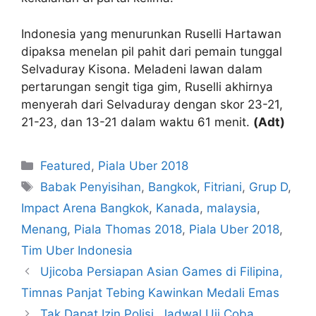
Indonesia yang menurunkan Ruselli Hartawan
dipaksa menelan pil pahit dari pemain tunggal
Selvaduray Kisona. Meladeni lawan dalam
pertarungan sengit tiga gim, Ruselli akhirnya
menyerah dari Selvaduray dengan skor 23-21,
21-23, dan 13-21 dalam waktu 61 menit.
(Adt)
Featured
,
Piala Uber 2018
Babak Penyisihan
,
Bangkok
,
Fitriani
,
Grup D
,
Impact Arena Bangkok
,
Kanada
,
malaysia
,
Menang
,
Piala Thomas 2018
,
Piala Uber 2018
,
Tim Uber Indonesia
Ujicoba Persiapan Asian Games di Filipina,
Timnas Panjat Tebing Kawinkan Medali Emas
Tak Dapat Izin Polisi, Jadwal Uji Coba