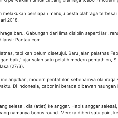
liki perwakilan untuk cabang olahraga (cabor) modern 
m melakukan persiapan menuju pesta olahraga terbesar 
ari 2018.
aga baru. Gabungan dari lima disiplin seperti lari, r
dilansir Pantau.com.
latnas, tapi kan belum disetujui. Baru jalan pelatnas Fe
gan baik,” ujar salah satu pelatih modern pentathlon, Si
asa (27/3).
ar melanjutkan, modern pentathlon sebenarnya olahraga y
 waktu. Di Indonesia, cabor ini berada dibawah naunga
enang selesai, dia (atlet) ke anggar. Habis anggar sele
yang namanya bonus round. Mereka diberi satu poin, k