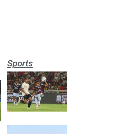
Sports
Aston
Villa 3 -1
Indonesia
All Stars
August 2,
2026
Jateng
juara
umum