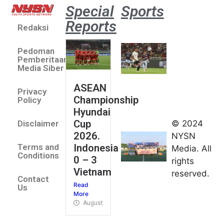
Special
Sports
Reports
Redaksi
Aston
Villa 3 -1
Pedoman
Indonesia
Pemberitaan
All Stars
Media Siber
August 2,
ASEAN
2026
Privacy
Championship
Jateng
Policy
Hyundai
juara
Cup
© 2024
Disclaimer
umum
2026.
NYSN
Kejurnas
Indonesia
Terms and
Media. All
Panahan
Conditions
0 – 3
rights
Junior di
Vietnam
reserved.
Kudus
Contact
Read
August 1,
Us
More
2026
August 4, 2026
FIBA U18
Asia Cup