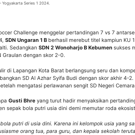
 – Yogyakarta Series 1 2024.
occer Challenge menggelar pertandingan 7 vs 7 antarsek
24,
SDN Ungaran 1 B
berhasil merebut titel kampiun KU 
alti. Sedangkan
SDN 2 Wonoharjo B Kebumen
sukses m
Graulan dengan skor 2-0.
ulir di Lapangan Kota Barat berlangsung seru dan kompet
mbangkan SD Al Azhar Syifa Budi dengan skor akhir 4-2
telah mengatasi perlawanan sengit SD Negeri Cemara 
sapa
Gusti Bhre
yang turut hadir menyaksikan pertandinga
men sepak bola putri usia dini demi memutar roda ekosi
ola putri di usia dini. Karena ini kelompok usia yang 
tusiasme orang tua, para guru, dan kepala sekolah ter