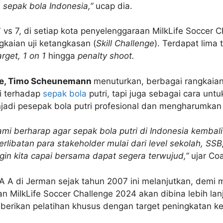
 sepak bola Indonesia,”
ucap dia.
vs 7, di setiap kota penyelenggaraan MilkLife Soccer C
kaian uji ketangkasan (
Skill Challenge
). Terdapat
lima 
rget, 1 on 1
hingga
penalty shoot.
nge, Timo Scheunemann
menuturkan, berbagai rangkaian
i terhadap
sepak bola
putri, tapi juga sebagai cara untu
njadi pesepak bola putri profesional dan mengharumka
ami berharap agar sepak bola putri di Indonesia kembali 
erlibatan para stakeholder mulai dari level sekolah, SSB
ngin kita capai bersama dapat segera terwujud,”
ujar Co
FA A di Jerman sejak tahun 2007 ini melanjutkan, demi m
an MilkLife Soccer Challenge 2024 akan
dibina lebih la
 diberikan pelatihan khusus dengan target peningkatan