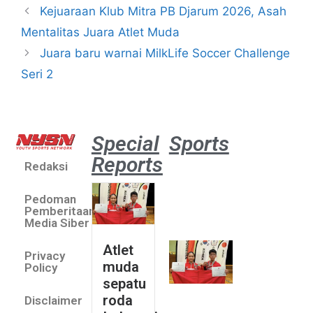
Kejuaraan Klub Mitra PB Djarum 2026, Asah
Mentalitas Juara Atlet Muda
Juara baru warnai MilkLife Soccer Challenge
Seri 2
Special
Sports
Reports
Redaksi
Atlet
muda
Pedoman
sepatu
Pemberitaan
roda
Media Siber
Indonesia
Atlet
Privacy
sabet
muda
Policy
emas di
sepatu
Saitama
roda
Disclaimer
Asia Cup