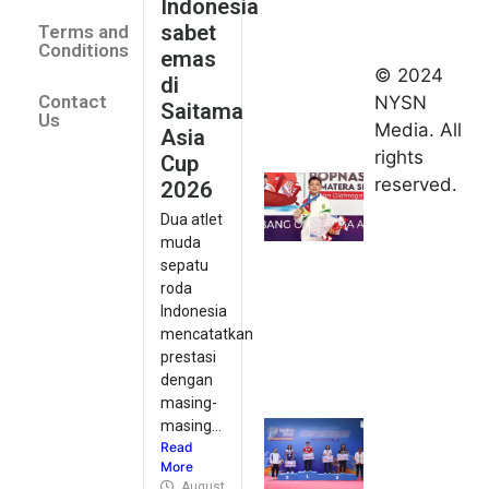
Indonesia
2026
sabet
Terms and
August 9,
Conditions
emas
2026
© 2024
di
Indonesia
Contact
NYSN
Saitama
kirim tiga
Us
Media. All
Asia
lifter
rights
Cup
muda ke
reserved.
2026
Kejuaraan
Dua atlet
Asia
muda
Junior
sepatu
2026
roda
August 9,
Indonesia
2026
mencatatkan
Hydroplus
prestasi
Sirnas A
dengan
Jakarta
masing-
masing...
2026: PB
Read
Djarum
More
Masih
August 9, 2026