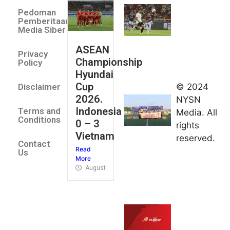
Villa 3 -1
Pedoman
Indonesia
Pemberitaan
All Stars
Media Siber
August 2,
ASEAN
2026
Privacy
Championship
Jateng
Policy
Hyundai
juara
Cup
© 2024
Disclaimer
umum
2026.
NYSN
Kejurnas
Indonesia
Terms and
Media. All
Panahan
Conditions
0 – 3
rights
Junior di
Vietnam
reserved.
Kudus
Contact
Read
August 1,
Us
More
2026
August 4, 2026
FIBA U18
Asia Cup
2026
tetapkan
jadwal da