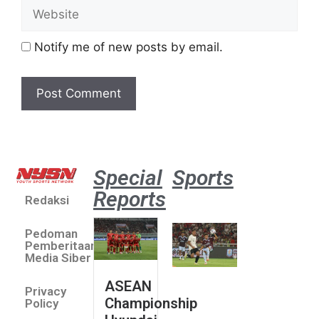
Notify me of new posts by email.
Special
Sports
Reports
Redaksi
Aston
Villa 3 -1
Pedoman
Indonesia
Pemberitaan
All Stars
Media Siber
August 2,
ASEAN
2026
Privacy
Championship
Jateng
Policy