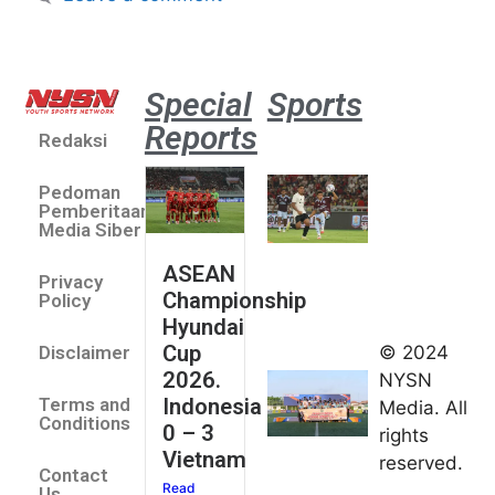
Special
Sports
Reports
Redaksi
Aston
Villa 3 -1
Pedoman
Indonesia
Pemberitaan
All Stars
Media Siber
August 2,
ASEAN
2026
Privacy
Championship
Jateng
Policy
Hyundai
juara
Cup
© 2024
Disclaimer
umum
2026.
NYSN
Kejurnas
Indonesia
Terms and
Media. All
Panahan
Conditions
0 – 3
rights
Junior di
Vietnam
reserved.
Kudus
Contact
Read
August 1,
Us