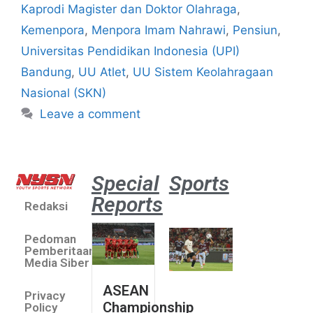
Kaprodi Magister dan Doktor Olahraga
,
Kemenpora
,
Menpora Imam Nahrawi
,
Pensiun
,
Universitas Pendidikan Indonesia (UPI)
Bandung
,
UU Atlet
,
UU Sistem Keolahragaan
Nasional (SKN)
Leave a comment
Special
Sports
Reports
Redaksi
Aston
Villa 3 -1
Pedoman
Indonesia
Pemberitaan
All Stars
Media Siber
August 2,
ASEAN
2026
Privacy
Championship
Jateng
Policy