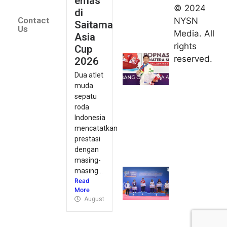
emas
2026
© 2024
di
Indonesia
Contact
NYSN
Saitama
kirim tiga
Us
Media. All
Asia
lifter
rights
Cup
muda ke
reserved.
2026
Kejuaraan
Dua atlet
Asia
muda
Junior
sepatu
2026
roda
August 9,
Indonesia
2026
mencatatkan
Hydroplus
prestasi
Sirnas A
dengan
Jakarta
masing-
masing...
2026: PB
Read
Djarum
More
Masih
August 9, 2026
Perkasa
August 9,