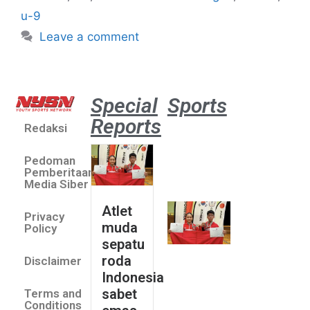
u-9
Leave a comment
Special
Sports
Reports
Redaksi
Atlet
muda
Pedoman
sepatu
Pemberitaan
roda
Media Siber
Indonesia
Atlet
Privacy
sabet
muda
Policy
emas di
sepatu
Saitama
roda
Disclaimer
Asia Cup
Indonesia
2026
sabet
Terms and
August 9,
Conditions