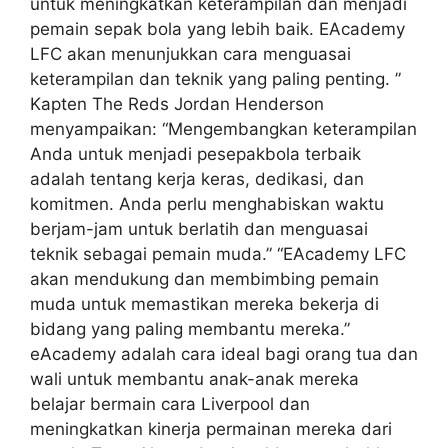
untuk meningkatkan keterampilan dan menjadi
pemain sepak bola yang lebih baik. EAcademy
LFC akan menunjukkan cara menguasai
keterampilan dan teknik yang paling penting. ”
Kapten The Reds Jordan Henderson
menyampaikan: “Mengembangkan keterampilan
Anda untuk menjadi pesepakbola terbaik
adalah tentang kerja keras, dedikasi, dan
komitmen. Anda perlu menghabiskan waktu
berjam-jam untuk berlatih dan menguasai
teknik sebagai pemain muda.” “EAcademy LFC
akan mendukung dan membimbing pemain
muda untuk memastikan mereka bekerja di
bidang yang paling membantu mereka.”
eAcademy adalah cara ideal bagi orang tua dan
wali untuk membantu anak-anak mereka
belajar bermain cara Liverpool dan
meningkatkan kinerja permainan mereka dari