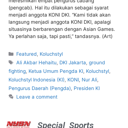
meresmikan empat pengurus cabang
(pengcab). Hal itu dilakukan sebagai syarat
menjadi anggota KONI DKI. “Kami tidak akan
langsung menjadi anggota KONI DKI, apalagi
situasinya berbarengan dengan Asian Games.
Ya perlahan saja, tapi pasti,” tandasnya. (Art)
Featured
,
Koluchstyl
Ali Akbar Hehaitu
,
DKI Jakarta
,
ground
fighting
,
Ketua Umum Pengda KI
,
Koluchstyl
,
Koluchstyl Indonesia (KI)
,
KONI
,
Nur Ali
,
Pengurus Daerah (Pengda)
,
Presiden KI
Leave a comment
Special
Sports