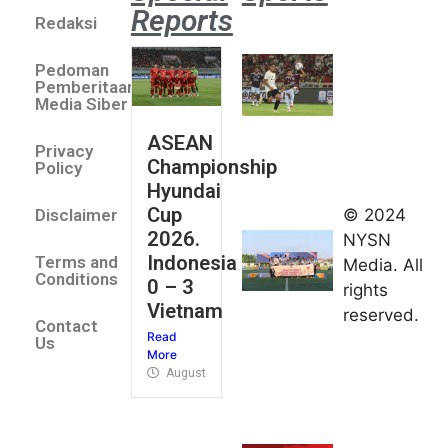
Reports
Redaksi
Aston
Villa 3 -1
Pedoman
Indonesia
Pemberitaan
All Stars
Media Siber
August 2,
ASEAN
2026
Privacy
Championship
Jateng
Policy
Hyundai
juara
Cup
© 2024
Disclaimer
umum
2026.
NYSN
Kejurnas
Indonesia
Terms and
Media. All
Panahan
Conditions
0 – 3
rights
Junior di
Vietnam
reserved.
Kudus
Contact
Read
August 1,
Us
More
2026
August 4, 2026
FIBA U18
Asia Cup
2026