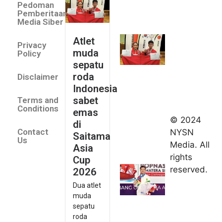
Pedoman
sepatu
Pemberitaan
roda
Media Siber
Indonesia
Atlet
Privacy
sabet
muda
Policy
emas di
sepatu
Saitama
roda
Disclaimer
Asia Cup
Indonesia
2026
sabet
Terms and
August 9,
Conditions
emas
2026
© 2024
di
Indonesia
Contact
NYSN
Saitama
kirim tiga
Us
Media. All
Asia
lifter
rights
Cup
muda ke
reserved.
2026
Kejuaraan
Dua atlet
Asia
muda
Junior
sepatu
2026
roda