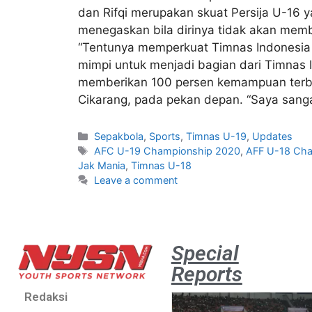
dan Rifqi merupakan skuat Persija U-16 ya
menegaskan bila dirinya tidak akan memb
“Tentunya memperkuat Timnas Indonesia 
mimpi untuk menjadi bagian dari Timnas I
memberikan 100 persen kemampuan terbaik
Cikarang, pada pekan depan. “Saya sangat
Sepakbola
,
Sports
,
Timnas U-19
,
Updates
AFC U-19 Championship 2020
,
AFF U-18 Cha
Jak Mania
,
Timnas U-18
Leave a comment
Special
Reports
Redaksi