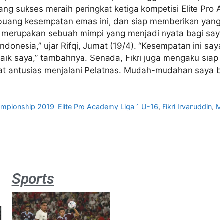
ng sukses meraih peringkat ketiga kompetisi Elite Pro A
uang kesempatan emas ini, dan siap memberikan yang t
merupakan sebuah mimpi yang menjadi nyata bagi saya
ndonesia,” ujar Rifqi, Jumat (19/4). “Kesempatan ini s
 saya,” tambahnya. Senada, Fikri juga mengaku siap u
 antusias menjalani Pelatnas. Mudah-mudahan saya bisa 
mpionship 2019
,
Elite Pro Academy Liga 1 U-16
,
Fikri Irvanuddin
,
M
Sports
Aston
Villa 3 -1