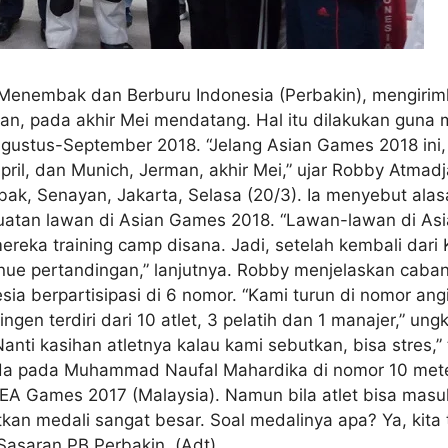
Menembak dan Berburu Indonesia (Perbakin), mengirimk
man, pada akhir Mei mendatang. Hal itu dilakukan guna
gustus-September 2018. “Jelang Asian Games 2018 ini,
 April, dan Munich, Jerman, akhir Mei,” ujar Robby Atm
ak, Senayan, Jakarta, Selasa (20/3). Ia menyebut alasa
kuatan lawan di Asian Games 2018. “Lawan-lawan di As
ereka training camp disana. Jadi, setelah kembali dari
nue pertandingan,” lanjutnya. Robby menjelaskan ca
berpartisipasi di 6 nomor. “Kami turun di nomor angin, 1
ngen terdiri dari 10 atlet, 3 pelatih dan 1 manajer,” u
nti kasihan atletnya kalau kami sebutkan, bisa stres,
da pada Muhammad Naufal Mahardika di nomor 10 meter a
SEA Games 2017 (Malaysia). Namun bila atlet bisa masuk
an medali sangat besar. Soal medalinya apa? Ya, kita t
asaran PB Perbakin. (Adt)