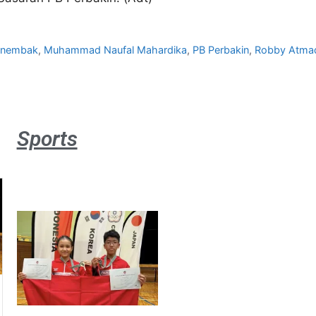
nembak
,
Muhammad Naufal Mahardika
,
PB Perbakin
,
Robby Atma
Sports
Atlet
muda
sepatu
roda
Indonesia
sabet
emas di
Saitama
Asia Cup