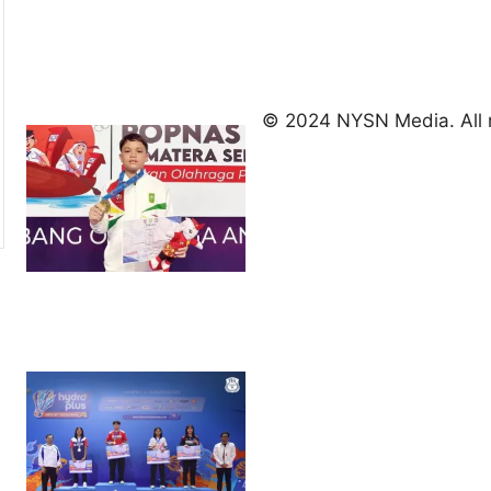
2026
August 9,
2026
Indonesia
kirim tiga
© 2024 NYSN Media. All r
lifter
muda ke
Kejuaraan
Asia
Junior
2026
August 9,
2026
Hydroplus
Sirnas A
Jakarta
2026: PB
Djarum
Masih