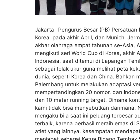
Jakarta- Pengurus Besar (PB) Persatuan 
Korea, pada akhir April, dan Munich, Jer
akbar olahraga empat tahunan se-Asia, A
mengikuti seri World Cup di Korea, akhir
Indonesia, saat ditemui di Lapangan Temb
sebagai tolak ukur guna melihat peta ke
dunia, seperti Korea dan China. Bahkan m
Palembang untuk melakukan adaptasi ve
mempertandingkan 20 nomor, dan Indonesia 
dan 10 meter running target. Dimana konti
kami tidak bisa menyebutkan darimana. Na
mengaku bila saat ini peluang terbesar a
terbaik, karena berhasil meraih emas di 
atlet yang lainnya, kesempatan mendapatk
menjabat sebagai Ketua Bidang Tembak S