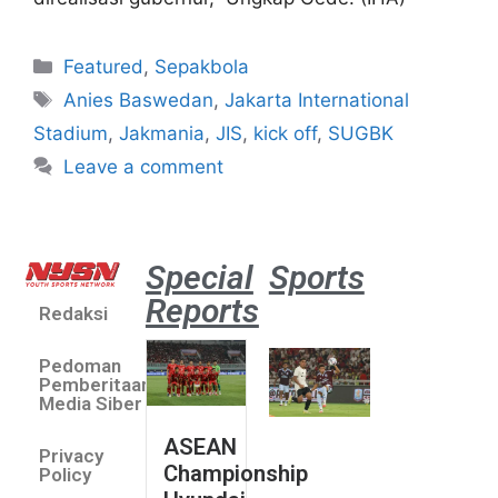
Featured
,
Sepakbola
Anies Baswedan
,
Jakarta International
Stadium
,
Jakmania
,
JIS
,
kick off
,
SUGBK
Leave a comment
Special
Sports
Reports
Redaksi
Aston
Villa 3 -1
Pedoman
Indonesia
Pemberitaan
All Stars
Media Siber
August 2,
ASEAN
2026
Privacy
Championship
Jateng
Policy