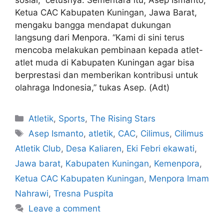
sosial,” cetusnya. Sementara itu, Asep Ismanto,
Ketua CAC Kabupaten Kuningan, Jawa Barat,
mengaku bangga mendapat dukungan
langsung dari Menpora. “Kami di sini terus
mencoba melakukan pembinaan kepada atlet-
atlet muda di Kabupaten Kuningan agar bisa
berprestasi dan memberikan kontribusi untuk
olahraga Indonesia,” tukas Asep. (Adt)
Atletik
,
Sports
,
The Rising Stars
Asep Ismanto
,
atletik
,
CAC
,
Cilimus
,
Cilimus
Atletik Club
,
Desa Kaliaren
,
Eki Febri ekawati
,
Jawa barat
,
Kabupaten Kuningan
,
Kemenpora
,
Ketua CAC Kabupaten Kuningan
,
Menpora Imam
Nahrawi
,
Tresna Puspita
Leave a comment