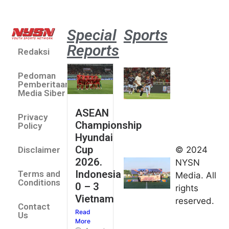
Special
Sports
Reports
Redaksi
Aston
Villa 3 -1
Pedoman
Indonesia
Pemberitaan
All Stars
Media Siber
August 2,
ASEAN
2026
Privacy
Championship
Jateng
Policy
Hyundai
juara
Cup
© 2024
Disclaimer
umum
2026.
NYSN
Kejurnas
Indonesia
Terms and
Media. All
Panahan
Conditions
0 – 3
rights
Junior di
Vietnam
reserved.
Kudus
Contact
Read
August 1,
Us
More
2026