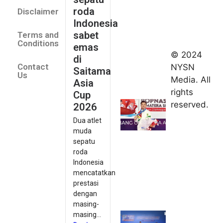
Saitama
roda
Disclaimer
Asia Cup
Indonesia
2026
sabet
Terms and
August 9,
Conditions
emas
2026
© 2024
di
Indonesia
Contact
NYSN
Saitama
kirim tiga
Us
Media. All
Asia
lifter
rights
Cup
muda ke
reserved.
2026
Kejuaraan
Dua atlet
Asia
muda
Junior
sepatu
2026
roda
August 9,
Indonesia
2026
mencatatkan
Hydroplus
prestasi
Sirnas A
dengan
Jakarta
masing-
masing...
2026: PB