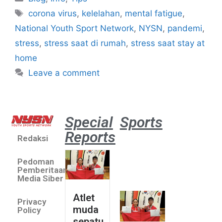
corona virus
,
kelelahan
,
mental fatigue
,
National Youth Sport Network
,
NYSN
,
pandemi
,
stress
,
stress saat di rumah
,
stress saat stay at
home
Leave a comment
Special
Sports
Reports
Redaksi
Atlet
muda
Pedoman
sepatu
Pemberitaan
roda
Media Siber
Indonesia
Atlet
Privacy
sabet
muda
Policy
emas di
sepatu