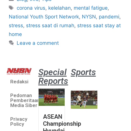
corona virus
,
kelelahan
,
mental fatigue
,
National Youth Sport Network
,
NYSN
,
pandemi
,
stress
,
stress saat di rumah
,
stress saat stay at
home
Leave a comment
Special
Sports
Reports
Redaksi
Aston
Villa 3 -1
Pedoman
Indonesia
Pemberitaan
All Stars
Media Siber
August 2,
ASEAN
2026
Privacy
Championship
Jateng
Policy
Hyundai
juara