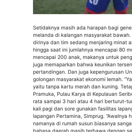
Setidaknya masih ada harapan bagi gener
melanda di kalangan masyarakat bawah
dirinya dan tim sedang menjaring minat 
hingga saat ini jumlahnya mencapai 80 m
mencapai 200 anak, makanya untuk penge
juga memaparkan bahwa keunikan tersend
pertandingan. Dan juga kepengurusan Uni
golongan masyarakat ekonomi lemah. “Ya
yaitu tanpa kartu merah dan kuning. Te
Pramuka, Pulau Karya di Kepulauan Seribu.
rata sampai 3 hari atau 4 hari berturut
kali pagi dan sore gunakan fasilitas lap
lapangan Pertamina, Simprug. “Awalnya han
namanya di rumah susun biasanya sanga
bahasa daerah masih terbawa dengan sep