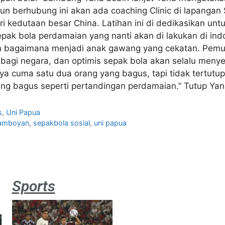
un berhubung ini akan ada coaching Clinic di lapangan
i kedutaan besar China. Latihan ini di dedikasikan un
pak bola perdamaian yang nanti akan di lakukan di in
han bagaimana menjadi anak gawang yang cekatan. Pemu
 bagi negara, dan optimis sepak bola akan selalu men
a cuma satu dua orang yang bagus, tapi tidak tertutup
ng bagus seperti pertandingan perdamaian.” Tutup Yana
s
,
Uni Papua
lamboyan
,
sepakbola sosial
,
uni papua
Sports
Aston
Villa 3 -1