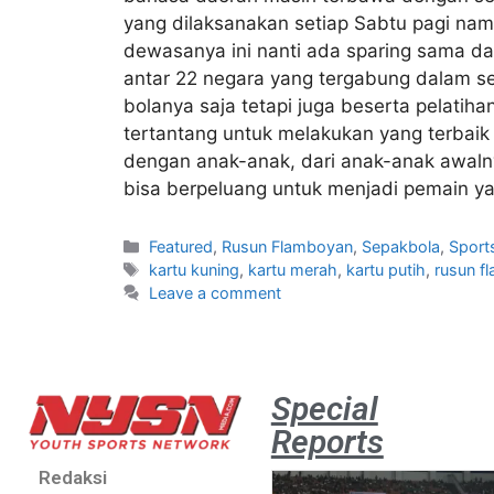
yang dilaksanakan setiap Sabtu pagi nam
dewasanya ini nanti ada sparing sama dar
antar 22 negara yang tergabung dalam se
bolanya saja tetapi juga beserta pelati
tertantang untuk melakukan yang terbaik
dengan anak-anak, dari anak-anak awalny
bisa berpeluang untuk menjadi pemain ya
Featured
,
Rusun Flamboyan
,
Sepakbola
,
Sport
kartu kuning
,
kartu merah
,
kartu putih
,
rusun f
Leave a comment
Special
Reports
Redaksi