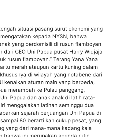
tengah situasi pasang surut ekonomi yang
di mengatakan kepada NYSN, bahwa
anak yang berdomisili di rusun flamboyan
n dari CEO Uni Papua pusat Harry Widjaja
tuk rusun flamboyan.” Terang Yana Yana
kartu merah ataupun kartu kuning dalam
khususnya di wilayah yang notabene dari
i kenalkan aturan main yang berbeda,
Papua merambah ke Pulau panggang,
 Uni Papua dan anak anak di latih rata-
diri menggalakan latihan seminggu dua
maparkan sejarah perjuangan Uni Papua di
h sampai 80 berarti kan cukup pesat, yang
ng yang dari mana-mana kadang kala
n bahwa ini merupakan agenda rutin