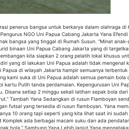
asi penerus bangsa untuk berkarya dalam olahraga di 
. Pengurus NGO Uni Papua Cabang Jakarta Yana Efen
anak bangsa yang tinggal di Rumah Susun. “Minat anak-
urid binaan Uni Papua Cabang Jakarta yang di targetka
mbangan kita siapkan 2 orang pelatih lokal khusus un
iri yang di lakukan Uni Papua adalah tidak mengenal 
 Papua di wilayah Jakarta hampir semuanya terbentuk 
ng kami suka di Uni Papua adalah semua pemain bola d
tapi kartu Putih tanda perdamaian. Kepengurusan Uni 
 Disana setiap 2 minggu sekali latihan sepak bola dari
-turut.” Tambah Yana Sedangkan di rusun Flamboyan sen
angan futsal yang tersedia di rusun flamboyan. Yana me
ya 10 orang tapi seperti yang kita lihat saat ini suda
t Komplek ada berbagai macam suku dan ada pendata
ak bola.” Sambung Yana Lebih lanjut Yana mengataka