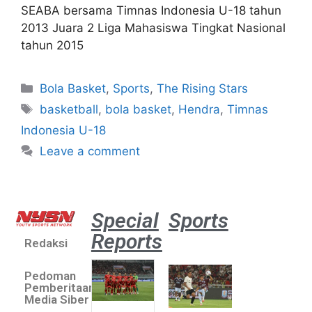
SEABA bersama Timnas Indonesia U-18 tahun
2013 Juara 2 Liga Mahasiswa Tingkat Nasional
tahun 2015
Bola Basket
,
Sports
,
The Rising Stars
basketball
,
bola basket
,
Hendra
,
Timnas
Indonesia U-18
Leave a comment
Special
Sports
Reports
Redaksi
Aston
Villa 3 -1
Pedoman
Indonesia
Pemberitaan
All Stars
Media Siber