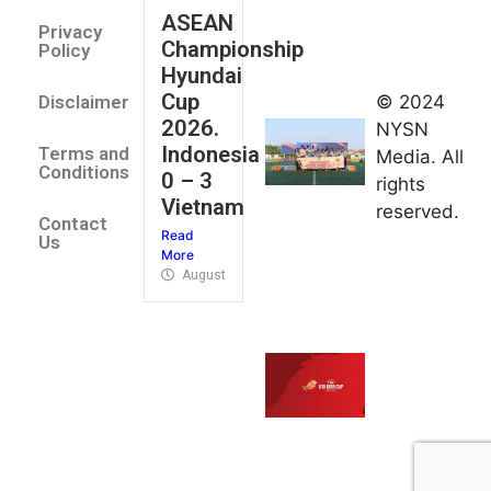
August 2,
ASEAN
2026
Privacy
Championship
Jateng
Policy
Hyundai
juara
Cup
© 2024
Disclaimer
umum
2026.
NYSN
Kejurnas
Indonesia
Terms and
Media. All
Panahan
Conditions
0 – 3
rights
Junior di
Vietnam
reserved.
Kudus
Contact
Read
August 1,
Us
More
2026
August 4, 2026
FIBA U18
Asia Cup
2026
tetapkan
jadwal da
pembagia
grup
August 1,
2026