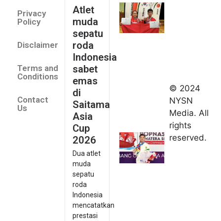
Indonesia
Atlet
Privacy
sabet
muda
Policy
emas di
sepatu
Saitama
roda
Disclaimer
Asia Cup
Indonesia
2026
sabet
Terms and
August 9,
Conditions
emas
2026
© 2024
di
Indonesia
Contact
NYSN
Saitama
kirim tiga
Us
Media. All
Asia
lifter
rights
Cup
muda ke
reserved.
2026
Kejuaraan
Dua atlet
Asia
muda
Junior
sepatu
2026
roda
August 9,
Indonesia
2026
mencatatkan
Hydroplus
prestasi