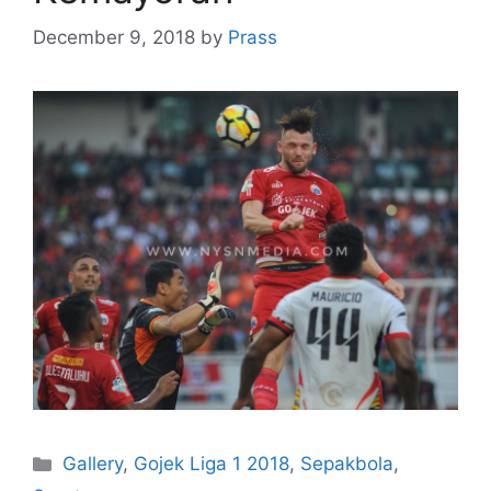
December 9, 2018
by
Prass
Gallery
,
Gojek Liga 1 2018
,
Sepakbola
,