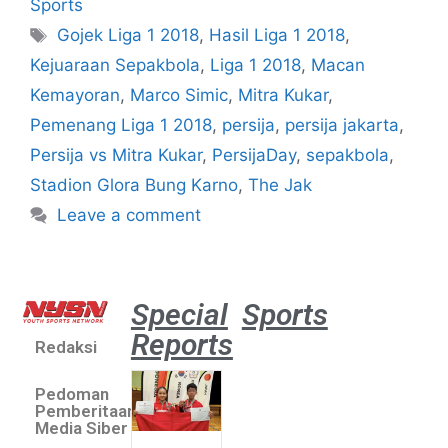
Sports
Gojek Liga 1 2018
,
Hasil Liga 1 2018
,
Kejuaraan Sepakbola
,
Liga 1 2018
,
Macan
Kemayoran
,
Marco Simic
,
Mitra Kukar
,
Pemenang Liga 1 2018
,
persija
,
persija jakarta
,
Persija vs Mitra Kukar
,
PersijaDay
,
sepakbola
,
Stadion Glora Bung Karno
,
The Jak
Leave a comment
Special
Sports
Reports
Redaksi
Atlet
muda
Pedoman
sepatu
Pemberitaan
roda
Media Siber