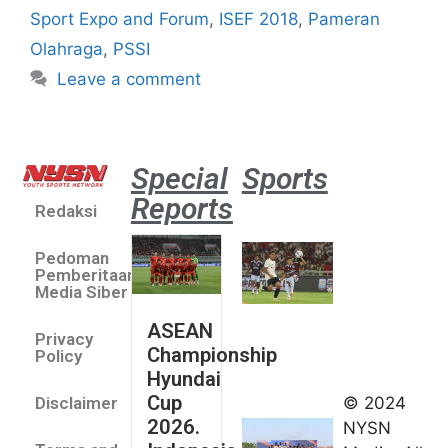
Sport Expo and Forum
,
ISEF 2018
,
Pameran
Olahraga
,
PSSI
Leave a comment
Special
Sports
Reports
Redaksi
Aston
Villa 3 -1
Pedoman
Indonesia
Pemberitaan
All Stars
Media Siber
August 2,
ASEAN
2026
Privacy
Championship
Jateng
Policy
Hyundai
juara
Cup
© 2024
Disclaimer
umum
2026.
NYSN
Kejurnas