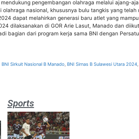
 mendukung pengembangan olahraga melalui ajang-ajan
olahraga nasional, khususnya bulu tangkis yang telah
s 2024 dapat melahirkan generasi baru atlet yang mam
2024 dilaksanakan di GOR Arie Lasut, Manado dan diiku
jadi bagian dari program kerja sama BNI dengan Persatu
,
BNI Sirkuit Nasional B Manado
,
BNI Sirnas B Sulawesi Utara 2024
Sports
Aston
Villa 3 -1
Indonesia
All Stars