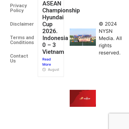
ASEAN
2026
Privacy
Championship
Jateng
Policy
Hyundai
juara
Cup
© 2024
Disclaimer
umum
2026.
NYSN
Kejurnas
Indonesia
Terms and
Media. All
Panahan
Conditions
0 – 3
rights
Junior di
Vietnam
reserved.
Kudus
Contact
Read
August 1,
Us
More
2026
August 4, 2026
FIBA U18
Asia Cup
2026
tetapkan
jadwal da
pembagia
grup
August 1,
2026