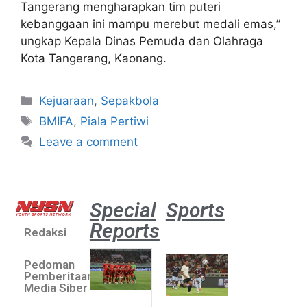
Tangerang mengharapkan tim puteri
kebanggaan ini mampu merebut medali emas,”
ungkap Kepala Dinas Pemuda dan Olahraga
Kota Tangerang, Kaonang.
Kejuaraan
,
Sepakbola
BMIFA
,
Piala Pertiwi
Leave a comment
Special
Sports
Reports
Redaksi
Aston
Villa 3 -1
Pedoman
Indonesia
Pemberitaan
All Stars
Media Siber
August 2,