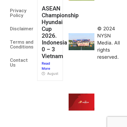
August 2,
ASEAN
2026
Privacy
Championship
Jateng
Policy
Hyundai
juara
Cup
© 2024
Disclaimer
umum
2026.
NYSN
Kejurnas
Indonesia
Terms and
Media. All
Panahan
Conditions
0 – 3
rights
Junior di
Vietnam
reserved.
Kudus
Contact
Read
August 1,
Us
More
2026
August 4, 2026
FIBA U18
Asia Cup
2026
tetapkan
jadwal da
pembagia
grup
August 1,