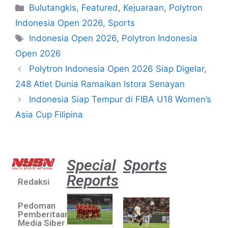
Bulutangkis
,
Featured
,
Kejuaraan
,
Polytron
Indonesia Open 2026
,
Sports
Indonesia Open 2026
,
Polytron Indonesia
Open 2026
Polytron Indonesia Open 2026 Siap Digelar,
248 Atlet Dunia Ramaikan Istora Senayan
Indonesia Siap Tempur di FIBA U18 Women’s
Asia Cup Filipina
Special
Sports
Reports
Redaksi
Aston
Villa 3 -1
Pedoman
Indonesia
Pemberitaan
All Stars
Media Siber