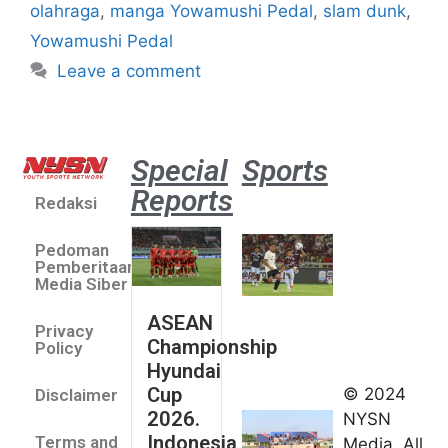
olahraga
,
manga Yowamushi Pedal
,
slam dunk
,
Yowamushi Pedal
Leave a comment
Special
Sports
Reports
Redaksi
Aston
Villa 3 -1
Pedoman
Indonesia
Pemberitaan
All Stars
Media Siber
August 2,
ASEAN
2026
Privacy
Championship
Jateng
Policy
Hyundai
juara
Cup
© 2024
Disclaimer
umum
2026.
NYSN
Kejurnas
Indonesia
Terms and
Media. All
Panahan