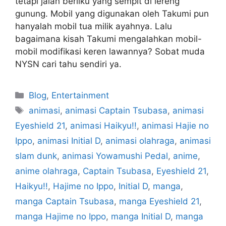
tetapi jalan berliku yang sempit di lereng
gunung. Mobil yang digunakan oleh Takumi pun
hanyalah mobil tua milik ayahnya. Lalu
bagaimana kisah Takumi mengalahkan mobil-
mobil modifikasi keren lawannya? Sobat muda
NYSN cari tahu sendiri ya.
Blog
,
Entertainment
animasi
,
animasi Captain Tsubasa
,
animasi
Eyeshield 21
,
animasi Haikyu!!
,
animasi Hajie no
Ippo
,
animasi Initial D
,
animasi olahraga
,
animasi
slam dunk
,
animasi Yowamushi Pedal
,
anime
,
anime olahraga
,
Captain Tsubasa
,
Eyeshield 21
,
Haikyu!!
,
Hajime no Ippo
,
Initial D
,
manga
,
manga Captain Tsubasa
,
manga Eyeshield 21
,
manga Hajime no Ippo
,
manga Initial D
,
manga