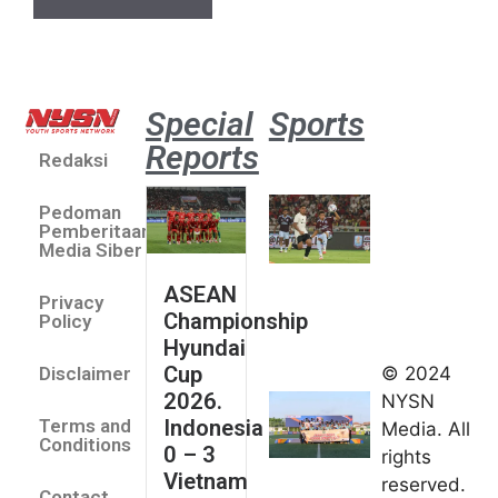
Special
Sports
Reports
Redaksi
Aston
Villa 3 -1
Pedoman
Indonesia
Pemberitaan
All Stars
Media Siber
August 2,
ASEAN
2026
Privacy
Championship
Jateng
Policy
Hyundai
juara
Cup
© 2024
Disclaimer
umum
2026.
NYSN
Kejurnas
Indonesia
Terms and
Media. All
Panahan
Conditions
0 – 3
rights
Junior di
Vietnam
reserved.
Kudus
Contact