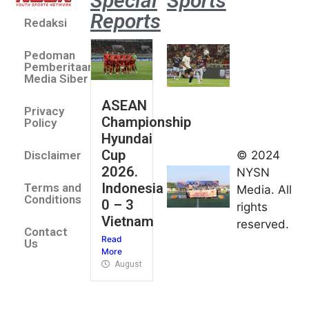
Special
Sports
Reports
Redaksi
Aston
Villa 3 -1
Pedoman
Indonesia
Pemberitaan
All Stars
Media Siber
August 2,
ASEAN
2026
Privacy
Championship
Jateng
Policy
Hyundai
juara
Cup
© 2024
Disclaimer
umum
2026.
NYSN
Kejurnas
Indonesia
Terms and
Media. All
Panahan
Conditions
0 – 3
rights
Junior di
Vietnam
reserved.
Kudus
Contact
Read
August 1,
Us
More
2026
August 4, 2026
FIBA U18
Asia Cup
2026