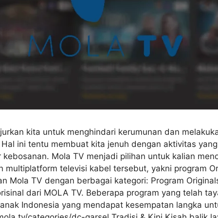
jurkan kita untuk menghindari kerumunan dan melakuka
l ini tentu membuat kita jenuh dengan aktivitas yang i
r kebosanan. Mola TV menjadi pilihan untuk kalian meno
 multiplatform televisi kabel tersebut, yakni program Or
uran Mola TV dengan berbagai kategori: Program Origin
orisinal dari MOLA TV. Beberapa program yang telah ta
 anak Indonesia yang mendapat kesempatan langka untu
mola.tv/categories/dc-garsel Tradisi & Kini Kisah bali