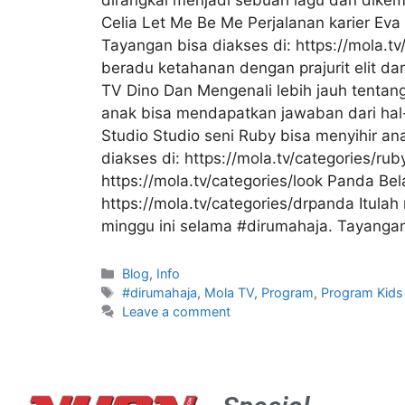
dirangkai menjadi sebuah lagu dan dikema
Celia Let Me Be Me Perjalanan karier Ev
Tayangan bisa diakses di: https://mola.tv
beradu ketahanan dengan prajurit elit da
TV Dino Dan Mengenali lebih jauh tentang
anak bisa mendapatkan jawaban dari hal-
Studio Studio seni Ruby bisa menyihir ana
diakses di: https://mola.tv/categories/ru
https://mola.tv/categories/look Panda B
https://mola.tv/categories/drpanda Itul
minggu ini selama #dirumahaja. Tayanga
Blog
,
Info
#dirumahaja
,
Mola TV
,
Program
,
Program Kids
Leave a comment