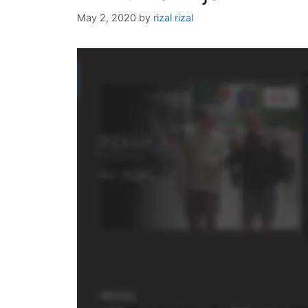
May 2, 2020
by
rizal rizal