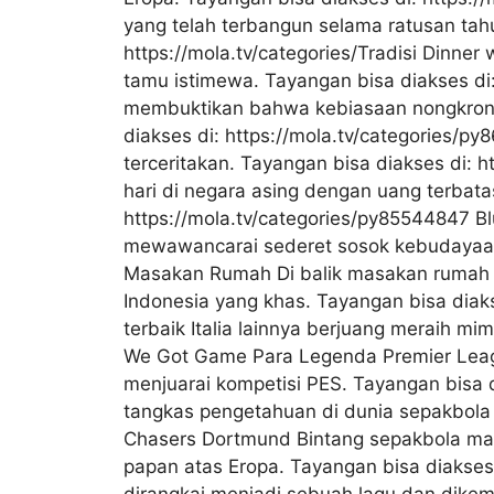
yang telah terbangun selama ratusan tahu
https://mola.tv/categories/Tradisi Dinne
tamu istimewa. Tayangan bisa diakses di:
membuktikan bahwa kebiasaan nongkrong 
diakses di: https://mola.tv/categories/p
terceritakan. Tayangan bisa diakses di: 
hari di negara asing dengan uang terbatas
https://mola.tv/categories/py85544847 B
mewawancarai sederet sosok kebudayaan n
Masakan Rumah Di balik masakan rumah y
Indonesia yang khas. Tayangan bisa diak
terbaik Italia lainnya berjuang meraih mi
We Got Game Para Legenda Premier League
menjuarai kompetisi PES. Tayangan bisa di
tangkas pengetahuan di dunia sepakbola d
Chasers Dortmund Bintang sepakbola mas
papan atas Eropa. Tayangan bisa diakses 