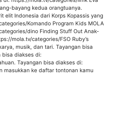
i: https://mola.tv/categories/limk Eva
ayang-bayang kedua orangtuanya.
t elit Indonesia dari Korps Kopassis yang
.tv/categories/Komando Program Kids MOLA
categories/dino Finding Stuff Out Anak-
ps://mola.tv/categories/FSO Ruby’s
karya, musik, dan tari. Tayangan bisa
 bisa diakses di:
ahuan. Tayangan bisa diakses di:
ian masukkan ke daftar tontonan kamu