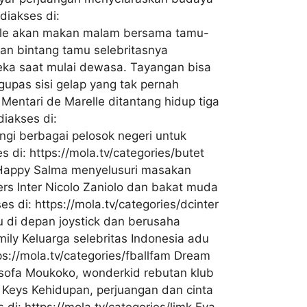
diakses di:
stelle akan makan malam bersama tamu-
dan bintang tamu selebritasnya
eka saat mulai dewasa. Tayangan bisa
gupas sisi gelap yang tak pernah
Mentari de Marelle ditantang hidup tiga
diakses di:
ngi berbagai pelosok negeri untuk
di: https://mola.tv/categories/butet
. Happy Salma menyelusuri masakan
rs Inter Nicolo Zaniolo dan bakat muda
s di: https://mola.tv/categories/dcinter
 di depan joystick dan berusaha
mily Keluarga selebritas Indonesia adu
s://mola.tv/categories/fballfam Dream
sofa Moukoko, wonderkid rebutan klub
r Keys Kehidupan, perjuangan dan cinta