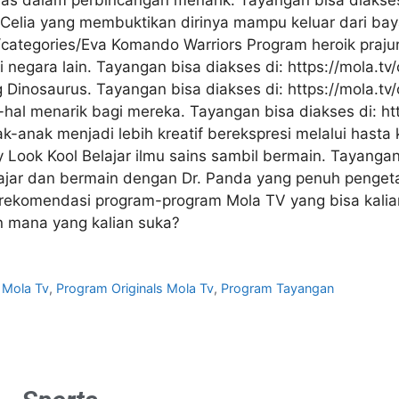
s dalam perbincangan menarik. Tayangan bisa diakses d
a Celia yang membuktikan dirinya mampu keluar dari b
/categories/Eva Komando Warriors Program heroik prajuri
ri negara lain. Tayangan bisa diakses di: https://mola
 Dinosaurus. Tayangan bisa diakses di: https://mola.tv/
hal menarik bagi mereka. Tayangan bisa diakses di: htt
k-anak menjadi lebih kreatif berekspresi melalui hasta 
by Look Kool Belajar ilmu sains sambil bermain. Tayangan
elajar dan bermain dengan Dr. Panda yang penuh penget
ah rekomendasi program-program Mola TV yang bisa kal
n mana yang kalian suka?
 Mola Tv
,
Program Originals Mola Tv
,
Program Tayangan