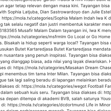
n agar tetap relevan dengan masa kini. Tayangan bisa 
r with Sophia Latjuba, Dian Sastrowardoyo dan Julie E
 https://mola.tv/categories/Sophia Malam Indah Iwa K 
tak selalu negatif dan justri membentuk karakter mer
y86183565 Musafir Malam Dalam tayangan ini, Iwa K men
https://mola.tv/categories/msfrmlm Go Local or Go Home 
. Bisakah ia hidup seperti warga local? Tayangan bisa 
lusukan Butet Kartaredjasa Butet Kartaredjasa mendata
usantara yang penuh inspirasi. Tayangan bisa diakses 
ang dianggap biasa, ada nilai yang layak diwariskan
ses di: https://mola.tv/categories/Masakan Dream Chase
mpi menembus tim tama Inter Milan. Tayangan bisa diakse
 tak lagi saling beradu di lapangan melainkan beradu
akses di: https://mola.tv/categories/wegot Football Fa
alam sebuah kuis seru. Tayangan bisa diakses di: http
a depan ditempa di akademi BVB, salah satunya Yous
di: https://mola.tv/categories/dcdortmund Life in Mino