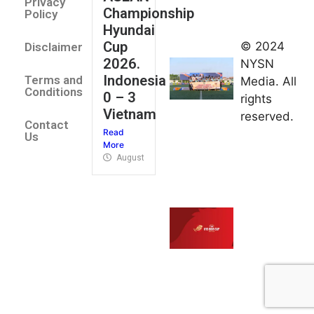
Privacy
Championship
Jateng
Policy
Hyundai
juara
Cup
© 2024
Disclaimer
umum
2026.
NYSN
Kejurnas
Indonesia
Terms and
Media. All
Panahan
Conditions
0 – 3
rights
Junior di
Vietnam
reserved.
Kudus
Contact
Read
August 1,
Us
More
2026
August 4, 2026
FIBA U18
Asia Cup
2026
tetapkan
jadwal da
pembagia
grup
August 1,
2026