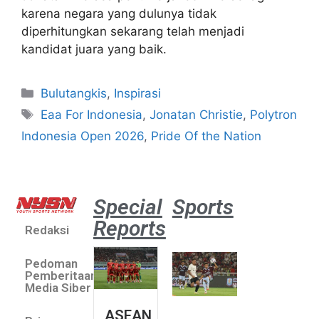
karena negara yang dulunya tidak
diperhitungkan sekarang telah menjadi
kandidat juara yang baik.
Bulutangkis
,
Inspirasi
Eaa For Indonesia
,
Jonatan Christie
,
Polytron
Indonesia Open 2026
,
Pride Of the Nation
Special
Sports
Reports
Redaksi
Aston
Villa 3 -1
Pedoman
Indonesia
Pemberitaan
All Stars
Media Siber
August 2,
ASEAN
2026