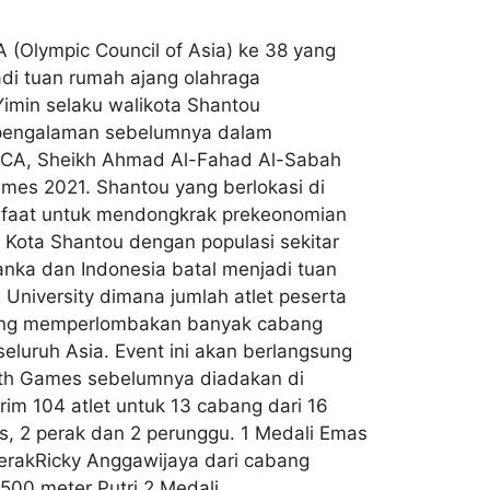
 (Olympic Council of Asia) ke 38 yang
di tuan rumah ajang olahraga
Yimin selaku walikota Shantou
n pengalaman sebelumnya dalam
t OCA, Sheikh Ahmad Al-Fahad Al-Sabah
es 2021. Shantou yang berlokasi di
manfaat untuk mendongkrak prekeonomian
 Kota Shantou dengan populasi sekitar
anka dan Indonesia batal menjadi tuan
University dimana jumlah atlet peserta
 yang memperlombakan banyak cabang
eluruh Asia. Event ini akan berlangsung
outh Games sebelumnya diadakan di
rim 104 atlet untuk 13 cabang dari 16
, 2 perak dan 2 perunggu. 1 Medali Emas
erakRicky Anggawijaya dari cabang
500 meter Putri 2 Medali