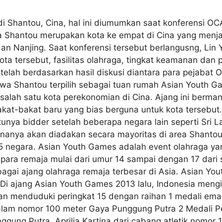
 Shantou, Cina, hal ini diumumkan saat konferensi OCA
ta Shantou merupakan kota ke empat di Cina yang menja
dan Nanjing. Saat konferensi tersebut berlangusng, Lin 
ta tersebut, fasilitas olahraga, tingkat keamanan da
telah berdasarkan hasil diskusi diantara para pejaba
Shantou terpilih sebagai tuan rumah Asian Youth Gam
 salah satu kota perekonomian di Cina. Ajang ini ber
at-bakat baru yang bias berguna untuk kota tersebut.
unya bidder setelah beberapa negara lain seperti Sri L
nanya akan diadakan secara mayoritas di area Shantou 
 45 negara. Asian Youth Games adalah event olahraga
ara remaja mulai dari umur 14 sampai dengan 17 dari s
agai ajang olahraga remaja terbesar di Asia. Asian Y
. Di ajang Asian Youth Games 2013 lalu, Indonesia mengi
n menduduki peringkat 15 dengan raihan 1 medali emas
alam nomor 100 meter Gaya Punggung Putra 2 Medali P
ung Putra, Aprilia Kartina dari cabang atletik nomor 1