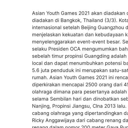
Asian Youth Games 2021 akan diadakan di
diadakan di Bangkok, Thailand (3/3). Ko
internasional setelah Beijing Guangzhou 
menjelaskan kekuatan dan kebudayaan ko
menyelenggarakan event-event besar. Se
selaku Presiden OCA mengumumkan bahwa 
sebelah timur propinsi Guangding adalah
local dan dapat menumbuhkan potensi bak
5.6 juta penduduk ini merupakan satu-sat
rumah. Asian Youth Games 2021 ini renca
diperkirakan mencapai 2500 orang dari
olahraga dimana para pesertanya adalah p
selama Sembilan hari dan dinobatkan seb
Nanjing, Propinsi Jiangsu, CIna 2013 lalu
cabang olahraga yang dipertandingkan da
Ricky Anggawijaya dari cabang renang d
renang dalam nomor 200 meter Gaya Pungg