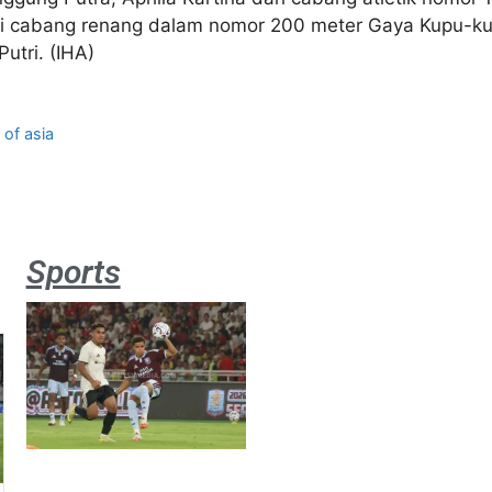
i cabang renang dalam nomor 200 meter Gaya Kupu-kup
utri. (IHA)
 of asia
Sports
Aston
Villa 3 -1
Indonesia
All Stars
August 2,
2026
Jateng